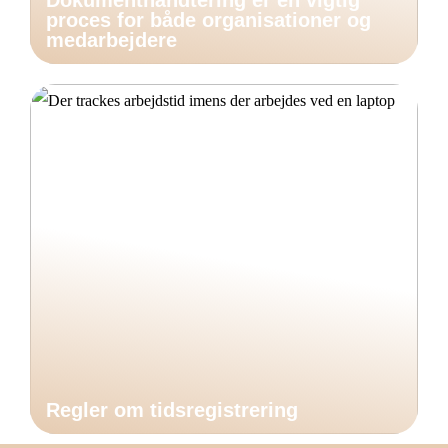
Dokumenthåndtering er en vigtig
proces for både organisationer og
medarbejdere
Regler om tidsregistrering