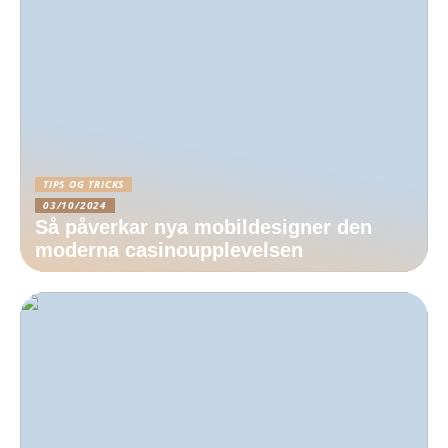
TIPS OG TRICKS
03/10/2024
Så påverkar nya mobildesigner den
moderna casinoupplevelsen