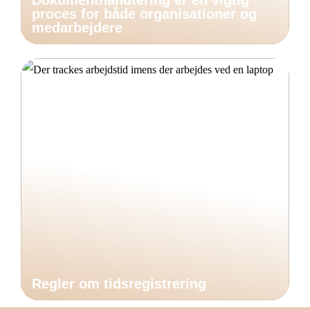
Dokumenthåndtering er en vigtig
proces for både organisationer og
medarbejdere
Regler om tidsregistrering