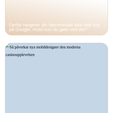
Derfor rangerer din hjemmeside ikke højt nok
på Google: Hvad kan du gøre ved det?