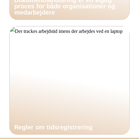
Dokumenthåndtering er en vigtig
proces for både organisationer og
medarbejdere
Regler om tidsregistrering