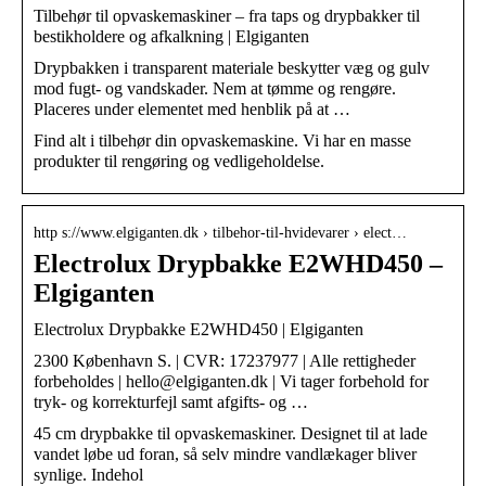
Tilbehør til opvaskemaskiner – fra taps og drypbakker til
bestikholdere og afkalkning | Elgiganten
Drypbakken i transparent materiale beskytter væg og gulv
mod fugt- og vandskader. Nem at tømme og rengøre.
Placeres under elementet med henblik på at …
Find alt i tilbehør din opvaskemaskine. Vi har en masse
produkter til rengøring og vedligeholdelse.
http s://www.elgiganten.dk › tilbehor-til-hvidevarer › elect…
Electrolux Drypbakke E2WHD450 –
Elgiganten
Electrolux Drypbakke E2WHD450 | Elgiganten
2300 København S. | CVR: 17237977 | Alle rettigheder
forbeholdes | hello@elgiganten.dk | Vi tager forbehold for
tryk- og korrekturfejl samt afgifts- og …
45 cm drypbakke til opvaskemaskiner. Designet til at lade
vandet løbe ud foran, så selv mindre vandlækager bliver
synlige. Indehol