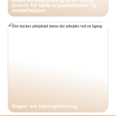
Dokumenthåndtering er en vigtig
proces for både organisationer og
medarbejdere
Regler om tidsregistrering