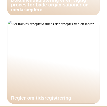
Dokumenthåndtering er en vigtig
proces for både organisationer og
medarbejdere
Regler om tidsregistrering