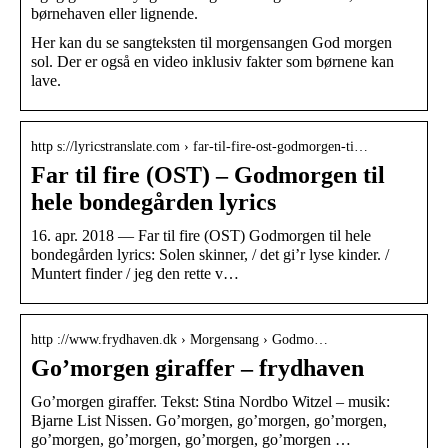
børnehaven eller lignende.
Her kan du se sangteksten til morgensangen God morgen
sol. Der er også en video inklusiv fakter som børnene kan
lave.
http s://lyricstranslate.com › far-til-fire-ost-godmorgen-ti…
Far til fire (OST) – Godmorgen til
hele bondegården lyrics
16. apr. 2018 — Far til fire (OST) Godmorgen til hele
bondegården lyrics: Solen skinner, / det gi’r lyse kinder. /
Muntert finder / jeg den rette v…
http ://www.frydhaven.dk › Morgensang › Godmo…
Go’morgen giraffer – frydhaven
Go’morgen giraffer. Tekst: Stina Nordbo Witzel – musik:
Bjarne List Nissen. Go’morgen, go’morgen, go’morgen,
go’morgen, go’morgen, go’morgen, go’morgen …