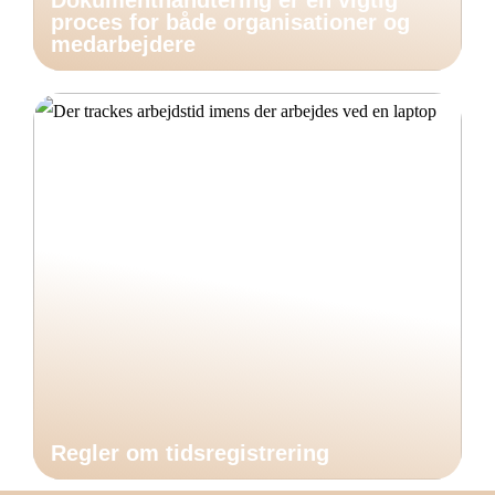
Dokumenthåndtering er en vigtig
proces for både organisationer og
medarbejdere
Regler om tidsregistrering