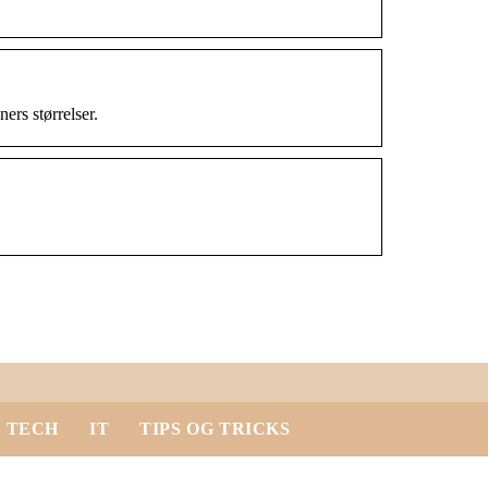
ers størrelser.
TECH
IT
TIPS OG TRICKS