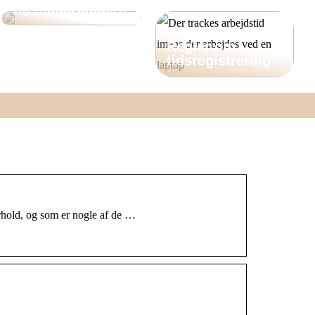
og medarbejdere
Regler om
tidsregistrering
orhold, og som er nogle af de …