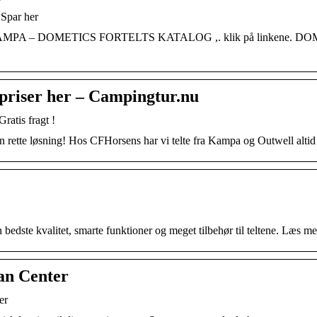
 Spar her
pris. Se KAMPA – DOMETICS FORTELTS KATALOG ,. klik på linke
 priser her – Campingtur.nu
ratis fragt !
den rette løsning! Hos CFHorsens har vi telte fra Kampa og Outwell altid t
n bedste kvalitet, smarte funktioner og meget tilbehør til teltene. Læs m
an Center
er