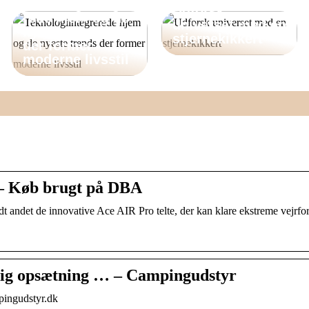
Teknologiintegre
Udforsk
rede hjem og de
universet med en
nyeste trends
stjernekikkert
der former
moderne livsstil
 – Køb brugt på DBA
ndt andet de innovative Ace AIR Pro telte, der kan klare ekstreme vejrf
rtig opsætning … – Campingudstyr
pingudstyr.dk