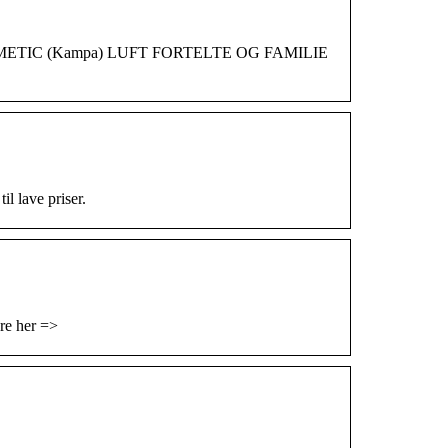
ne. DOMETIC (Kampa) LUFT FORTELTE OG FAMILIE
il lave priser.
ere her =>