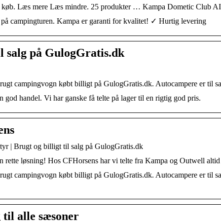
t godt køb. Læs mere Læs mindre. 25 produkter … Kampa Dometic Club
 på campingturen. Kampa er garanti for kvalitet! ✓ Hurtig levering
til salg på GulogGratis.dk
ugt campingvogn købt billigt på GulogGratis.dk. Autocampere er til salg 
n god handel. Vi har ganske få telte på lager til en rigtig god pris.
ens
r | Brugt og billigt til salg på GulogGratis.dk
den rette løsning! Hos CFHorsens har vi telte fra Kampa og Outwell altid t
ugt campingvogn købt billigt på GulogGratis.dk. Autocampere er til salg 
til alle sæsoner