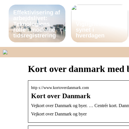
Effektivisering af
arbejdslivet:
Teknologiens
Vigtigheden af
rolle i moderne
synet i
tidsregistrering
hverdagen
Kort over danmark med 
http s://www.kortoverdanmark.com
Kort over Danmark
Vejkort over Danmark og byer. … Centrér kort. Danmar
Vejkort over Danmark og byer