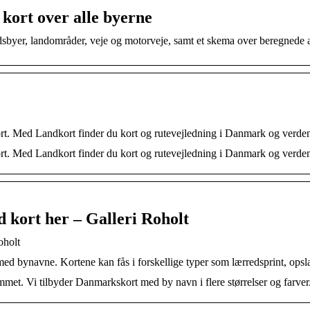
kort over alle byerne
dsbyer, landområder, veje og motorveje, samt et skema over beregnede 
kort. Med Landkort finder du kort og rutevejledning i Danmark og verde
kort. Med Landkort finder du kort og rutevejledning i Danmark og verde
kort her – Galleri Roholt
oholt
med bynavne. Kortene kan fås i forskellige typer som lærredsprint, opsl
et. Vi tilbyder Danmarkskort med by navn i flere størrelser og farver.