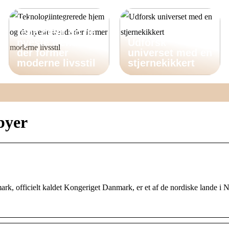
Teknologiintegre
rede hjem og de
nyeste trends
Udforsk
der former
universet med en
moderne livsstil
stjernekikkert
byer
k, officielt kaldet Kongeriget Danmark, er et af de nordiske lande i 