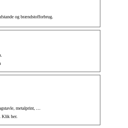
afstande og brændstofforbrug.
n.
n
agstavle, metalprint, …
 Klik her.