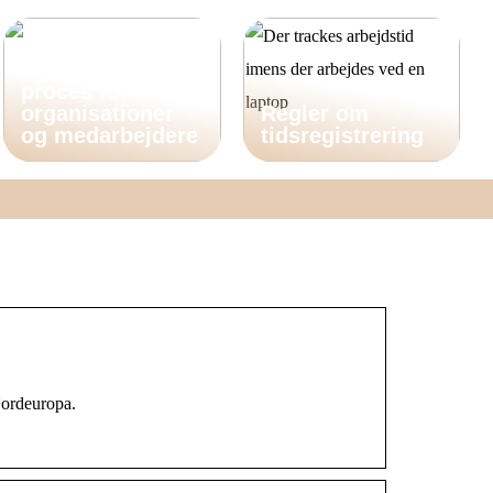
Dokumenthåndte
ring er en vigtig
proces for både
organisationer
Regler om
og medarbejdere
tidsregistrering
Nordeuropa.