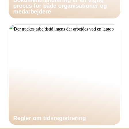
Dokumenthåndtering er en vigtig
proces for både organisationer og
medarbejdere
Regler om tidsregistrering