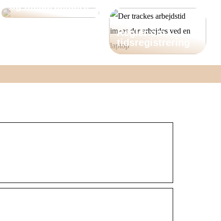
og medarbejdere
Regler om
tidsregistrering