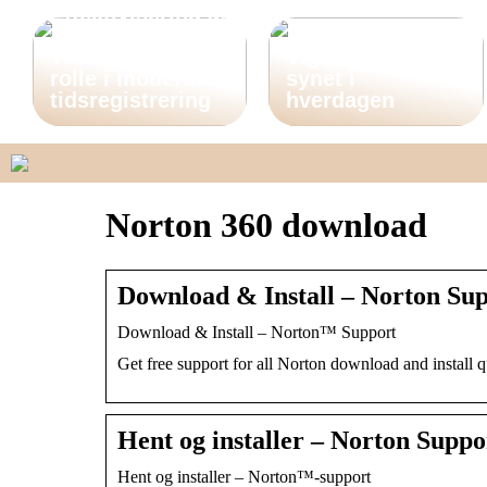
Effektivisering af
arbejdslivet:
Teknologiens
Vigtigheden af
rolle i moderne
synet i
tidsregistrering
hverdagen
Norton 360 download
Download & Install – Norton Su
Download & Install – Norton™ Support
Get free support for all Norton download and install q
Hent og installer – Norton Suppo
Hent og installer – Norton™-support