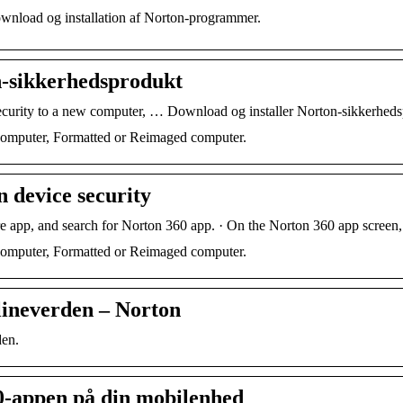
download og installation af Norton-programmer.
n-sikkerhedsprodukt
security to a new computer, … Download og installer Norton-sikkerhe
 computer, Formatted or Reimaged computer.
 device security
 app, and search for Norton 360 app. · On the Norton 360 app screen, t
 computer, Formatted or Reimaged computer.
nlineverden – Norton
den.
0-appen på din mobilenhed