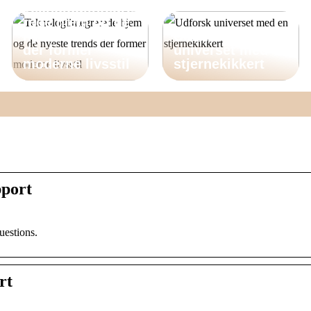
Teknologiintegre
rede hjem og de
nyeste trends
Udforsk
der former
universet med en
moderne livsstil
stjernekikkert
pport
uestions.
rt