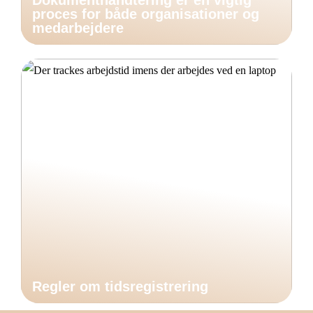
Dokumenthåndtering er en vigtig
proces for både organisationer og
medarbejdere
Regler om tidsregistrering