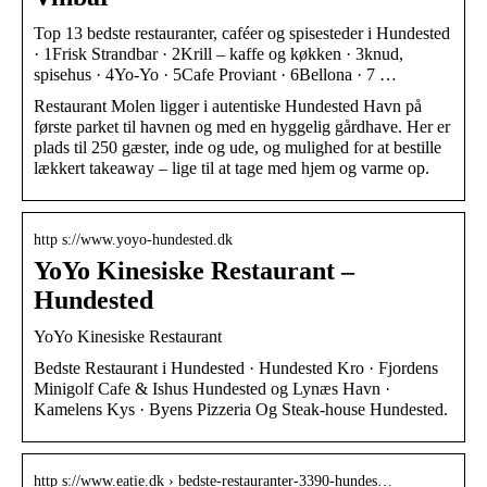
Top 13 bedste restauranter, caféer og spisesteder i Hundested
· 1Frisk Strandbar · 2Krill – kaffe og køkken · 3knud,
spisehus · 4Yo-Yo · 5Cafe Proviant · 6Bellona · 7 …
Restaurant Molen ligger i autentiske Hundested Havn på
første parket til havnen og med en hyggelig gårdhave. Her er
plads til 250 gæster, inde og ude, og mulighed for at bestille
lækkert takeaway – lige til at tage med hjem og varme op.
http s://www.yoyo-hundested.dk
YoYo Kinesiske Restaurant –
Hundested
YoYo Kinesiske Restaurant
Bedste Restaurant i Hundested · Hundested Kro · Fjordens
Minigolf Cafe & Ishus Hundested og Lynæs Havn ·
Kamelens Kys · Byens Pizzeria Og Steak-house Hundested.
http s://www.eatie.dk › bedste-restauranter-3390-hundes…