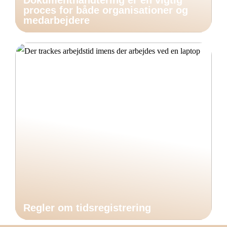
Dokumenthåndtering er en vigtig
proces for både organisationer og
medarbejdere
Regler om tidsregistrering