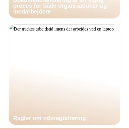
Dokumenthåndtering er en vigtig
proces for både organisationer og
medarbejdere
Regler om tidsregistrering