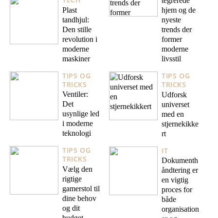
tegrerede
Plast
hjem og de
tandhjul:
nyeste
Den stille
trends der
revolution i
former
moderne
moderne
maskiner
livsstil
TIPS OG
TIPS OG
TRICKS
TRICKS
Ventiler:
Udforsk
Det
universet
usynlige led
med en
i moderne
stjernekikke
teknologi
rt
TIPS OG
IT
TRICKS
Dokumenth
Vælg den
åndtering er
rigtige
en vigtig
gamerstol til
proces for
dine behov
både
og dit
organisation
budget