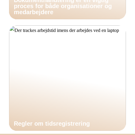
Dokumenthåndtering er en vigtig
proces for både organisationer og
medarbejdere
Regler om tidsregistrering