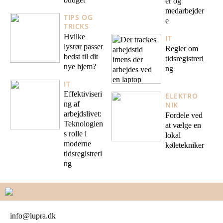
er og
medarbejder
TIPS OG
e
TRICKS
Hvilke
IT
lysrør passer
Regler om
bedst til dit
tidsregistreri
nye hjem?
ng
IT
Effektiviseri
ELEKTRO
ng af
NIK
arbejdslivet:
Fordele ved
Teknologien
at vælge en
s rolle i
lokal
moderne
køletekniker
tidsregistreri
ng
info@lupra.dk